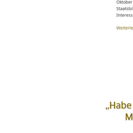
Oktobe
Staatsbi
Interess
Weiterl
„Habe 
M