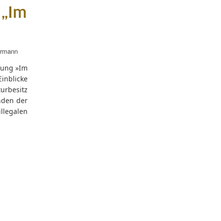
 „Im
ermann
lung »Im
inblicke
turbesitz
nden der
illegalen