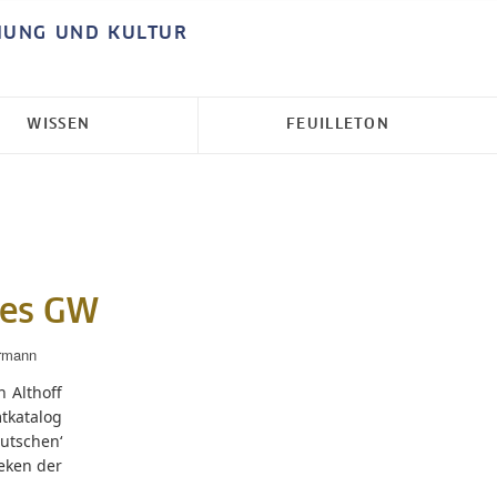
HUNG UND KULTUR
WISSEN
FEUILLETON
des GW
ermann
 Althoff
tkatalog
eutschen‘
eken der