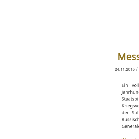
Mess
/
24.11.2015
Ein vo
Jahrhu
Staatsbi
Kriegsv
der Sti
Russis
Generald