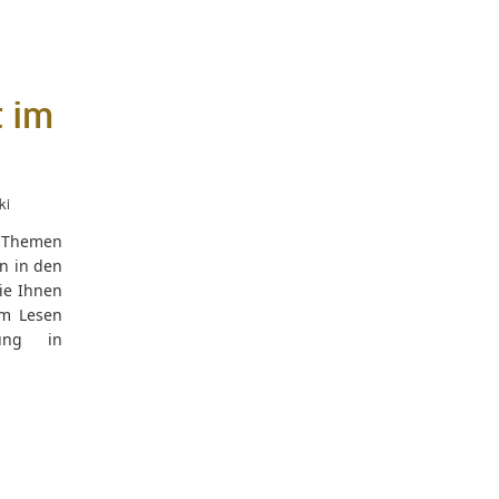
 im
ki
n Themen
n in den
ie Ihnen
um Lesen
rung in