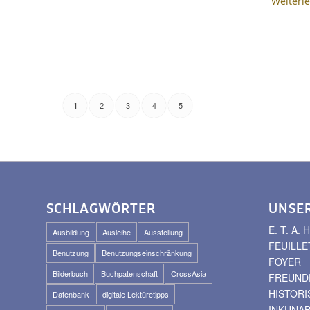
Weiterl
2
3
4
5
1
SCHLAGWÖRTER
UNSE
E. T. A
Ausbildung
Ausleihe
Ausstellung
FEUILLE
Benutzung
Benutzungseinschränkung
FOYER
Bilderbuch
Buchpatenschaft
CrossAsia
FREUNDE
HISTOR
Datenbank
digitale Lektüretipps
INKUNA