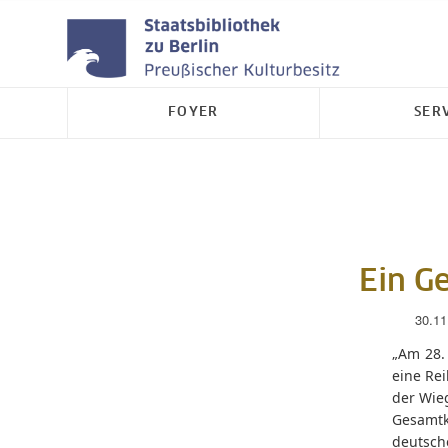
FOYER
SER
Ein G
30.11
„Am 28. 
eine Re
der Wieg
Gesamtka
deutsche