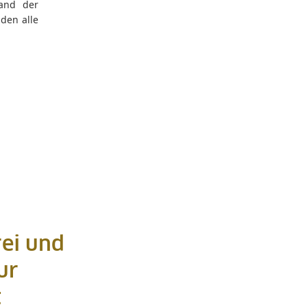
and der
aden alle
rei und
ur
t