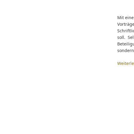
Mit ein
Vorträg
Schriftl
soll. S
Beteili
sondern
Weiterl