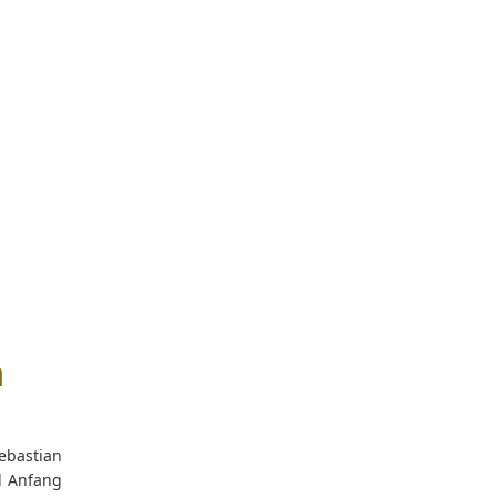
n
ebastian
l Anfang