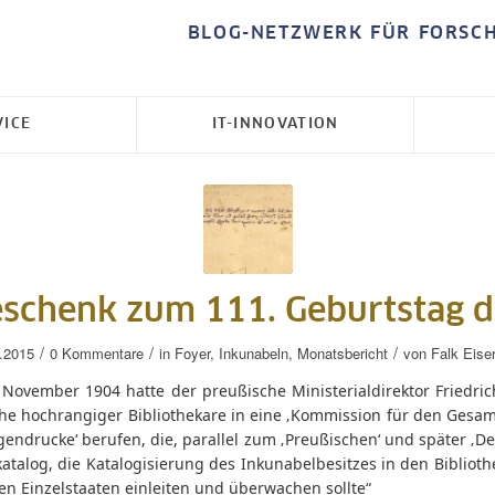
BLOG-NETZWERK FÜR FORSC
VICE
IT-INNOVATION
eschenk zum 111. Geburtstag 
/
/
/
.2015
0 Kommentare
in
Foyer
,
Inkunabeln
,
Monatsbericht
von
Falk Eis
November 1904 hatte der preußische Ministerialdirektor Friedrich
ihe hochrangiger Bibliothekare in eine ‚Kommission für den Gesam
endrucke‘ berufen, die, parallel zum ‚Preußischen‘ und später ‚D
talog, die Katalogisierung des Inkunabelbesitzes in den Biblioth
n Einzelstaaten einleiten und überwachen sollte“