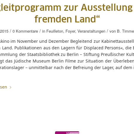
leitprogramm zur Ausstellung
fremden Land“
/
/
/
.2015
0 Kommentare
in
Feuilleton
,
Foyer
,
Veranstaltungen
von
B. Timm
kino im November und Dezember Begleitend zur Kabinettausstel
Land. Publikationen aus den Lagern für Displaced Persons«, die E
ammlung der Staatsbibliothek zu Berlin – Stiftung Preußischer Kul
eigt das Jüdische Museum Berlin Filme zur Situation der Überlebe
ationslager – unmittelbar nach der Befreiung der Lager, auf dem 
esen