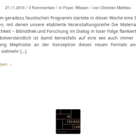
/
/
/
27.11.2015
0 Kommentare
in
Foyer
,
Wissen
von
Christian Mathieu
em geradezu faustischen Programm startete in dieser Woche eine S
en, mit denen unsere etablierte Veranstaltungsreihe Die Material
ichkeit – Bibliothek und Forschung im Dialog in loser Folge flankie
elbstverständlich ist damit keinesfalls auf eine wie auch immer 
gung Mephistos an der Konzeption dieses neuen Formats ang
 vielmehr […]
esen