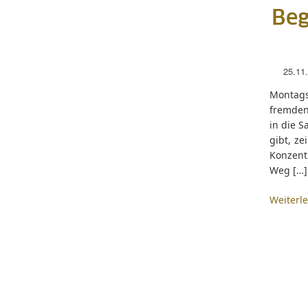
Beg
25.11
Montags
fremden 
in die S
gibt, z
Konzentr
Weg […]
Weiterl