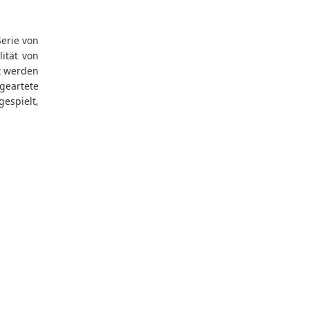
erie von
ität von
rt werden
geartete
espielt,