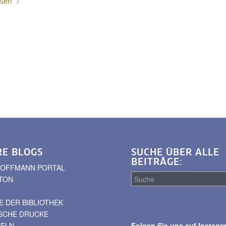
esen
RE BLOGS
SUCHE ÜBER ALLE
BEITRÄGE:
. HOFFMANN PORTAL
TON
 DER BIBLIOTHEK
Suche
ISCHE DRUCKE
über
BELN
Folgen Sie uns auf Instagr