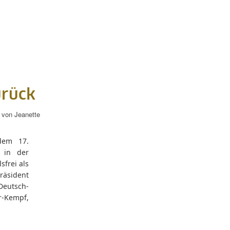
urück
von
Jeanette
dem 17.
 in der
sfrei als
räsident
Deutsch-
-Kempf,