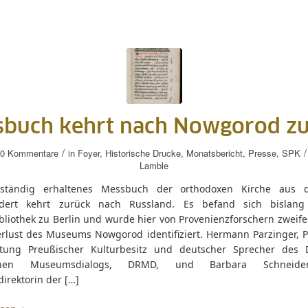
buch kehrt nach Nowgorod z
/
/
0 Kommentare
in
Foyer
,
Historische Drucke
,
Monatsbericht
,
Presse
,
SPK
Lamble
llständig erhaltenes Messbuch der orthodoxen Kirche aus 
ndert kehrt zurück nach Russland. Es befand sich bislang
bliothek zu Berlin und wurde hier von Provenienzforschern zweifel
erlust des Museums Nowgorod identifiziert. Hermann Parzinger, P
ftung Preußischer Kulturbesitz und deutscher Sprecher des 
chen Museumsdialogs, DRMD, und Barbara Schneider
irektorin der […]