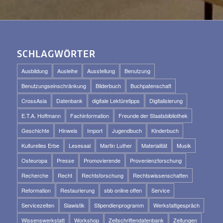
SCHLAGWÖRTER
Ausbildung
Ausleihe
Ausstellung
Benutzung
Benutzungseinschränkung
Bilderbuch
Buchpatenschaft
CrossAsia
Datenbank
digitale Lektüretipps
Digitalisierung
E.T.A. Hoffmann
Fachinformation
Freunde der Staatsbibliothek
Geschichte
Hinweis
Import
Jugendbuch
Kinderbuch
Kulturelles Erbe
Lesesaal
Martin Luther
Materialität
Musik
Osteuropa
Presse
Promovierende
Provenienzforschung
Recherche
Recht
Rechtsforschung
Rechtswissenschaften
Reformation
Restaurierung
sbb online offen
Service
Servicezeiten
Slawistik
Stipendienprogramm
Werkstattgespräch
Wissenswerkstatt
Workshop
Zeitschriftendatenbank
Zeitungen