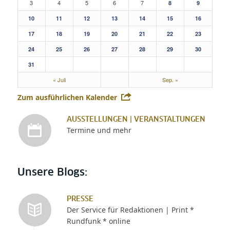
3
4
5
6
7
8
9
10
11
12
13
14
15
16
17
18
19
20
21
22
23
24
25
26
27
28
29
30
31
« Juli
Sep. »
Zum ausführlichen Kalender
AUSSTELLUNGEN | VERANSTALTUNGEN
Termine und mehr
Unsere Blogs:
PRESSE
Der Service für Redaktionen | Print *
Rundfunk * online