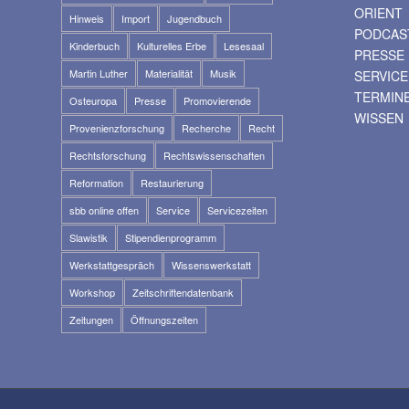
ORIENT
Hinweis
Import
Jugendbuch
PODCAS
Kinderbuch
Kulturelles Erbe
Lesesaal
PRESSE
Martin Luther
Materialität
Musik
SERVICE
TERMIN
Osteuropa
Presse
Promovierende
WISSEN
Provenienzforschung
Recherche
Recht
Rechtsforschung
Rechtswissenschaften
Reformation
Restaurierung
sbb online offen
Service
Servicezeiten
Slawistik
Stipendienprogramm
Werkstattgespräch
Wissenswerkstatt
Workshop
Zeitschriftendatenbank
Zeitungen
Öffnungszeiten