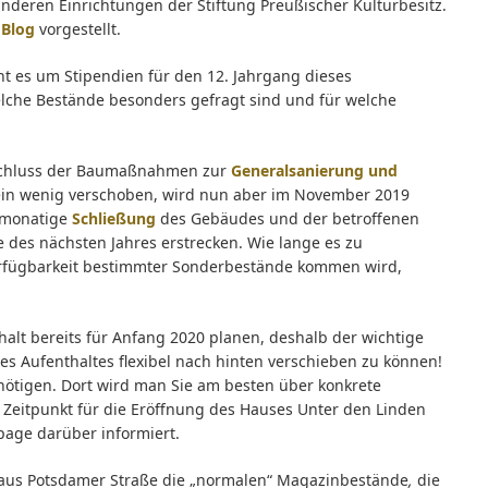
nderen Einrichtungen der Stiftung Preußischer Kulturbesitz.
m
Blog
vorgestellt.
t es um Stipendien für den 12. Jahrgang dieses
lche Bestände besonders gefragt sind und für welche
hluss der Baumaßnahmen zur
Generalsanierung und
ein wenig verschoben, wird nun aber im November 2019
rmonatige
Schließung
des Gebäudes und der betroffenen
 des nächsten Jahres erstrecken. Wie lange es zu
erfügbarkeit bestimmter Sonderbestände kommen wird,
halt bereits für Anfang 2020 planen, deshalb der wichtige
res Aufenthaltes flexibel nach hinten verschieben zu können!
enötigen. Dort wird man Sie am besten über konkrete
Zeitpunkt für die Eröffnung des Hauses Unter den Linden
page darüber informiert.
 Haus Potsdamer Straße die „normalen“ Magazinbestände
,
die