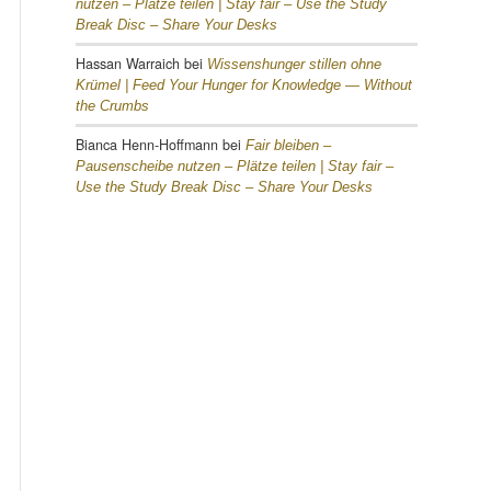
nutzen – Plätze teilen |
Stay fair – Use the Study
Break Disc – Share Your Desks
Hassan Warraich
bei
Wissenshunger stillen ohne
Krümel |
Feed Your Hunger for Knowledge — Without
the Crumbs
Bianca Henn-Hoffmann
bei
Fair bleiben –
Pausenscheibe nutzen – Plätze teilen |
Stay fair –
Use the Study Break Disc – Share Your Desks