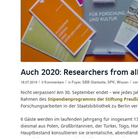
Auch 2020: Researchers from al
/
/
/
18.07.2019
0 Kommentare
in
Foyer
,
SBB-Startseite
,
SPK
,
Wissen
vo
Nicht verpassen! Am 30. September endet – wie jedes Ja
Rahmen des
Stipendienprogramms der Stiftung Preußi
Forschungsarbeiten in der Staatsbibliothek zu Berlin ve
6 Gäste werden im laufenden Jahrgang für insgesamt 1
diesmal aus Polen, Großbritannien, der Türkei, Togo, 
Hauptbestand konsultieren sie orientalische, abendlän