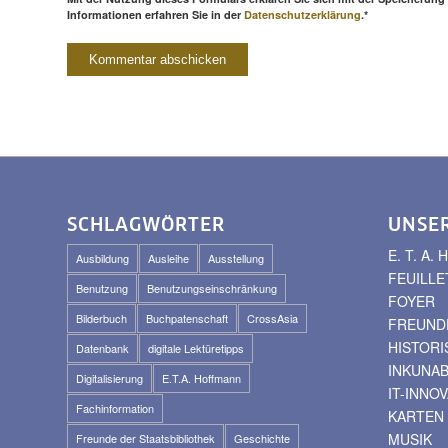
Informationen erfahren Sie in der
Datenschutzerklärung
.*
SCHLAGWÖRTER
UNSE
E. T. A
Ausbildung
Ausleihe
Ausstellung
FEUILLE
Benutzung
Benutzungseinschränkung
FOYER
Bilderbuch
Buchpatenschaft
CrossAsia
FREUNDE
HISTOR
Datenbank
digitale Lektüretipps
INKUNA
Digitalisierung
E.T.A. Hoffmann
IT-INNO
Fachinformation
KARTEN
MUSIK
Freunde der Staatsbibliothek
Geschichte