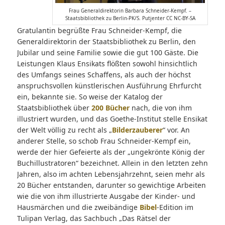
Frau Generaldirektorin Barbara Schneider-Kempf. –
Staatsbibliothek zu Berlin-PK/S. Putjenter CC NC-BY-SA
Gratulantin begrüßte Frau Schneider-Kempf, die
Generaldirektorin der Staatsbibliothek zu Berlin, den
Jubilar und seine Familie sowie die gut 100 Gäste. Die
Leistungen Klaus Ensikats flößten sowohl hinsichtlich
des Umfangs seines Schaffens, als auch der höchst
anspruchsvollen künstlerischen Ausführung Ehrfurcht
ein, bekannte sie. So weise der Katalog der
Staatsbibliothek über
200 Bücher
nach, die von ihm
illustriert wurden, und das Goethe-Institut stelle Ensikat
der Welt völlig zu recht als „
Bilderzauberer
“ vor. An
anderer Stelle, so schob Frau Schneider-Kempf ein,
werde der hier Gefeierte als der „ungekrönte König der
Buchillustratoren“ bezeichnet. Allein in den letzten zehn
Jahren, also im achten Lebensjahrzehnt, seien mehr als
20 Bücher entstanden, darunter so gewichtige Arbeiten
wie die von ihm illustrierte Ausgabe der Kinder- und
Hausmärchen und die zweibändige
Bibel
-Edition im
Tulipan Verlag, das Sachbuch „Das Rätsel der