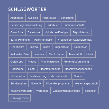
SCHLAGWÖRTER
Ausbildung
Ausleihe
Ausstellung
Benutzung
Benutzungseinschränkung
Bilderbuch
Buchpatenschaft
CrossAsia
Datenbank
digitale Lektüretipps
Digitalisierung
E.T.A. Hoffmann
Fachinformation
Freunde der Staatsbibliothek
Geschichte
Hinweis
Import
Jugendbuch
Kinderbuch
Kulturelles Erbe
Lesesaal
Martin Luther
Materialität
Musik
Osteuropa
Presse
Promovierende
Provenienzforschung
Recherche
Recht
Rechtsforschung
Rechtswissenschaften
Reformation
Restaurierung
sbb online offen
Service
Servicezeiten
Slawistik
Stipendienprogramm
Werkstattgespräch
Wissenswerkstatt
Workshop
Zeitschriftendatenbank
Zeitungen
Öffnungszeiten