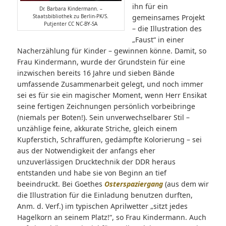
ihn für ein
Dr. Barbara Kindermann. –
gemeinsames Projekt
Staatsbibliothek zu Berlin-PK/S.
Putjenter CC NC-BY-SA
– die Illustration des
„Faust“ in einer
Nacherzählung für Kinder – gewinnen könne. Damit, so
Frau Kindermann, wurde der Grundstein für eine
inzwischen bereits 16 Jahre und sieben Bände
umfassende Zusammenarbeit gelegt, und noch immer
sei es für sie ein magischer Moment, wenn Herr Ensikat
seine fertigen Zeichnungen persönlich vorbeibringe
(niemals per Boten!). Sein unverwechselbarer Stil –
unzählige feine, akkurate Striche, gleich einem
Kupferstich, Schraffuren, gedämpfte Kolorierung – sei
aus der Notwendigkeit der anfangs eher
unzuverlässigen Drucktechnik der DDR heraus
entstanden und habe sie von Beginn an tief
beeindruckt. Bei Goethes
Osterspaziergang
(aus dem wir
die Illustration für die Einladung benutzen durften,
Anm. d. Verf.) im typischen Aprilwetter „sitzt jedes
Hagelkorn an seinem Platz!“, so Frau Kindermann. Auch