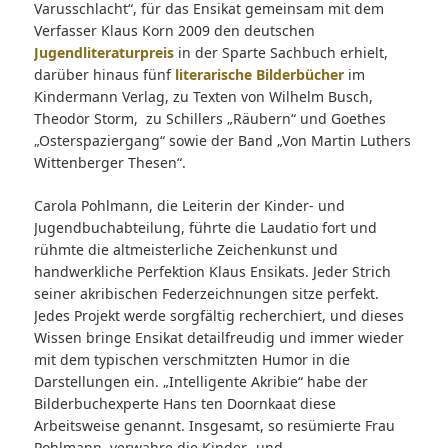
Varusschlacht“, für das Ensikat gemeinsam mit dem
Verfasser Klaus Korn 2009 den deutschen
Jugendliteraturpreis
in der Sparte Sachbuch erhielt,
darüber hinaus fünf
literarische Bilderbücher
im
Kindermann Verlag, zu Texten von Wilhelm Busch,
Theodor Storm, zu Schillers „Räubern“ und Goethes
„Osterspaziergang“ sowie der Band „Von Martin Luthers
Wittenberger Thesen“.
Carola Pohlmann, die Leiterin der Kinder- und
Jugendbuchabteilung, führte die Laudatio fort und
rühmte die altmeisterliche Zeichenkunst und
handwerkliche Perfektion Klaus Ensikats. Jeder Strich
seiner akribischen Federzeichnungen sitze perfekt.
Jedes Projekt werde sorgfältig recherchiert, und dieses
Wissen bringe Ensikat detailfreudig und immer wieder
mit dem typischen verschmitzten Humor in die
Darstellungen ein. „Intelligente Akribie“ habe der
Bilderbuchexperte Hans ten Doornkaat diese
Arbeitsweise genannt. Insgesamt, so resümierte Frau
Pohlmann, verwahre die Kinder- und