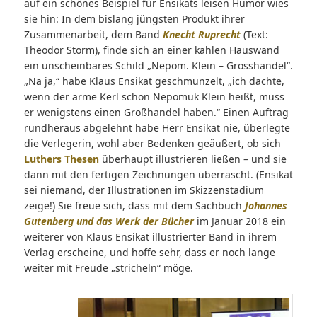
auf ein schönes Beispiel für Ensikats leisen Humor wies
sie hin: In dem bislang jüngsten Produkt ihrer
Zusammenarbeit, dem Band
Knecht Ruprecht
(Text:
Theodor Storm), finde sich an einer kahlen Hauswand
ein unscheinbares Schild „Nepom. Klein – Grosshandel“.
„Na ja,“ habe Klaus Ensikat geschmunzelt, „ich dachte,
wenn der arme Kerl schon Nepomuk Klein heißt, muss
er wenigstens einen Großhandel haben.“ Einen Auftrag
rundheraus abgelehnt habe Herr Ensikat nie, überlegte
die Verlegerin, wohl aber Bedenken geäußert, ob sich
Luthers Thesen
überhaupt illustrieren ließen – und sie
dann mit den fertigen Zeichnungen überrascht. (Ensikat
sei niemand, der Illustrationen im Skizzenstadium
zeige!) Sie freue sich, dass mit dem Sachbuch
Johannes
Gutenberg und das Werk der Bücher
im Januar 2018 ein
weiterer von Klaus Ensikat illustrierter Band in ihrem
Verlag erscheine, und hoffe sehr, dass er noch lange
weiter mit Freude „stricheln“ möge.