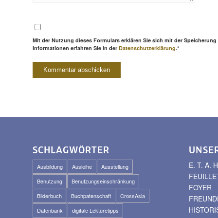
Mit der Nutzung dieses Formulars erklären Sie sich mit der Speicherung
Informationen erfahren Sie in der
Datenschutzerklärung
.*
SCHLAGWÖRTER
UNSE
E. T. A
Ausbildung
Ausleihe
Ausstellung
FEUILLE
Benutzung
Benutzungseinschränkung
FOYER
Bilderbuch
Buchpatenschaft
CrossAsia
FREUNDE
HISTOR
Datenbank
digitale Lektüretipps