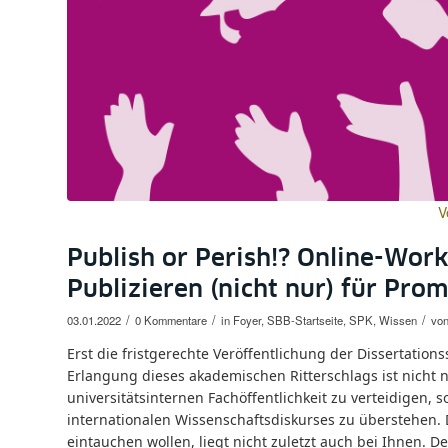
V
Publish or Perish!? Online-Wor
Publizieren (nicht nur) für Pro
/
/
/
03.01.2022
0 Kommentare
in
Foyer
,
SBB-Startseite
,
SPK
,
Wissen
vo
Erst die fristgerechte Veröffentlichung der Dissertation
Erlangung dieses akademischen Ritterschlags ist nicht n
universitätsinternen Fachöffentlichkeit zu verteidigen
internationalen Wissenschaftsdiskurses zu überstehen. 
eintauchen wollen, liegt nicht zuletzt auch bei Ihnen. De