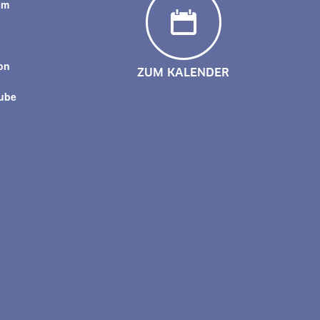
am
y
on
ZUM KALENDER
tube