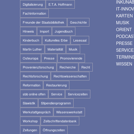
INKUNA
Digitalisierung
E.T.A. Hoffmann
IT-INNO
Fachinformation
KARTEN
MUSIK
Freunde der Staatsbibliothek
Geschichte
ORIENT
Hinweis
Import
Jugendbuch
PODCAS
Kinderbuch
Kulturelles Erbe
Lesesaal
PRESSE
Martin Luther
Materialität
Musik
SERVICE
TERMIN
Osteuropa
Presse
Promovierende
WISSEN
Provenienzforschung
Recherche
Recht
Rechtsforschung
Rechtswissenschaften
Reformation
Restaurierung
sbb online offen
Service
Servicezeiten
Slawistik
Stipendienprogramm
Werkstattgespräch
Wissenswerkstatt
Workshop
Zeitschriftendatenbank
Zeitungen
Öffnungszeiten