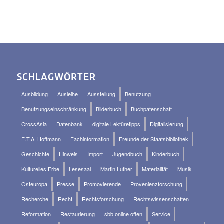
SCHLAGWÖRTER
Ausbildung
Ausleihe
Ausstellung
Benutzung
Benutzungseinschränkung
Bilderbuch
Buchpatenschaft
CrossAsia
Datenbank
digitale Lektüretipps
Digitalisierung
E.T.A. Hoffmann
Fachinformation
Freunde der Staatsbibliothek
Geschichte
Hinweis
Import
Jugendbuch
Kinderbuch
Kulturelles Erbe
Lesesaal
Martin Luther
Materialität
Musik
Osteuropa
Presse
Promovierende
Provenienzforschung
Recherche
Recht
Rechtsforschung
Rechtswissenschaften
Reformation
Restaurierung
sbb online offen
Service