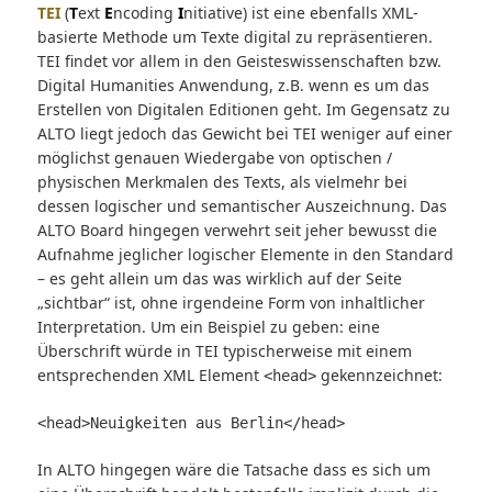
TEI
(
T
ext
E
ncoding
I
nitiative) ist eine ebenfalls XML-
basierte Methode um Texte digital zu repräsentieren.
TEI findet vor allem in den Geisteswissenschaften bzw.
Digital Humanities Anwendung, z.B. wenn es um das
Erstellen von Digitalen Editionen geht. Im Gegensatz zu
ALTO liegt jedoch das Gewicht bei TEI weniger auf einer
möglichst genauen Wiedergabe von optischen /
physischen Merkmalen des Texts, als vielmehr bei
dessen logischer und semantischer Auszeichnung. Das
ALTO Board hingegen verwehrt seit jeher bewusst die
Aufnahme jeglicher logischer Elemente in den Standard
– es geht allein um das was wirklich auf der Seite
„sichtbar“ ist, ohne irgendeine Form von inhaltlicher
Interpretation. Um ein Beispiel zu geben: eine
Überschrift würde in TEI typischerweise mit einem
entsprechenden XML Element
gekennzeichnet:
<head>
<head>Neuigkeiten aus Berlin</head>
In ALTO hingegen wäre die Tatsache dass es sich um