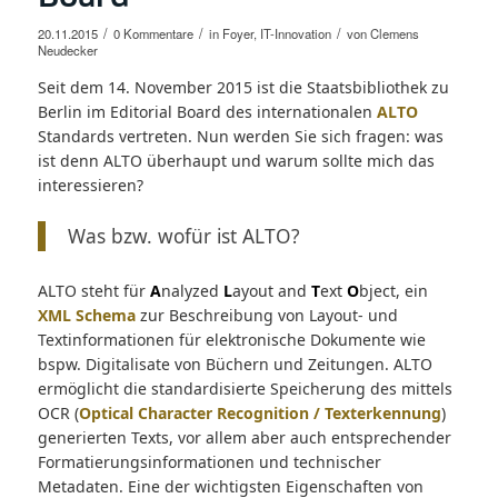
/
/
/
20.11.2015
0 Kommentare
in
Foyer
,
IT-Innovation
von
Clemens
Neudecker
Seit dem 14. November 2015 ist die Staatsbibliothek zu
Berlin im Editorial Board des internationalen
ALTO
Standards vertreten. Nun werden Sie sich fragen: was
ist denn ALTO überhaupt und warum sollte mich das
interessieren?
Was bzw. wofür ist ALTO?
ALTO steht für
A
nalyzed
L
ayout and
T
ext
O
bject, ein
XML Schema
zur Beschreibung von Layout- und
Textinformationen für elektronische Dokumente wie
bspw. Digitalisate von Büchern und Zeitungen. ALTO
ermöglicht die standardisierte Speicherung des mittels
OCR (
Optical Character Recognition / Texterkennung
)
generierten Texts, vor allem aber auch entsprechender
Formatierungsinformationen und technischer
Metadaten. Eine der wichtigsten Eigenschaften von