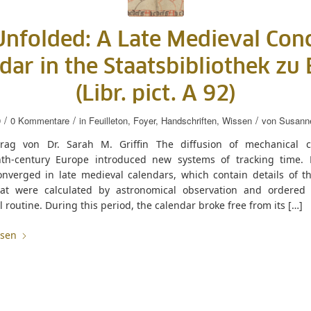
nfolded: A Late Medieval Con
dar in the Staatsbibliothek zu 
(Libr. pict. A 92)
/
/
/
9
0 Kommentare
in
Feuilleton
,
Foyer
,
Handschriften
,
Wissen
von
Susann
trag von Dr. Sarah M. Griffin The diffusion of mechanical c
nth-century Europe introduced new systems of tracking time.
onverged in late medieval calendars, which contain details of th
hat were calculated by astronomical observation and ordered
al routine. During this period, the calendar broke free from its […]
esen