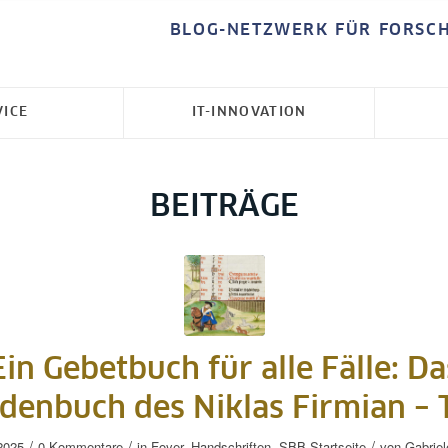
BLOG-NETZWERK FÜR FORSC
VICE
IT-INNOVATION
BEITRÄGE
Ein Gebetbuch für alle Fälle: Da
denbuch des Niklas Firmian – T
/
/
/
2025
0 Kommentare
in
Foyer
,
Handschriften
,
SBB-Startseite
von
Gabriel