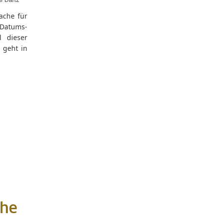
ache für
 Datums-
l dieser
 geht in
che