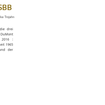
 SBB
lke Trojahn
die drei
 DuMont
r 2016 :
seit 1965
und der