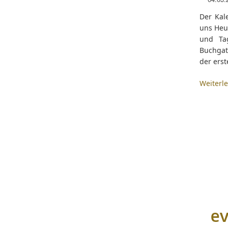
Der Kal
uns Heut
und Tag
Buchgat
der erst
Weiterl
ev