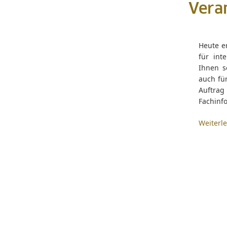
Veran
Heute e
für int
Ihnen s
auch für
Auftrag
Fachinfo
Weiterl