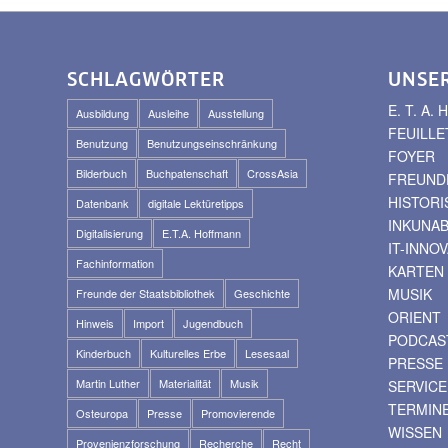
SCHLAGWÖRTER
UNSE
E. T. A
Ausbildung
Ausleihe
Ausstellung
FEUILLE
Benutzung
Benutzungseinschränkung
FOYER
Bilderbuch
Buchpatenschaft
CrossAsia
FREUNDE
HISTOR
Datenbank
digitale Lektüretipps
INKUNA
Digitalisierung
E.T.A. Hoffmann
IT-INNO
Fachinformation
KARTEN
MUSIK
Freunde der Staatsbibliothek
Geschichte
ORIENT
Hinweis
Import
Jugendbuch
PODCAS
Kinderbuch
Kulturelles Erbe
Lesesaal
PRESSE
Martin Luther
Materialität
Musik
SERVICE
TERMIN
Osteuropa
Presse
Promovierende
WISSEN
Provenienzforschung
Recherche
Recht