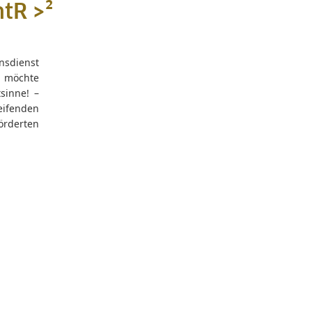
ntR >²
nsdienst
) möchte
sinne! –
eifenden
örderten