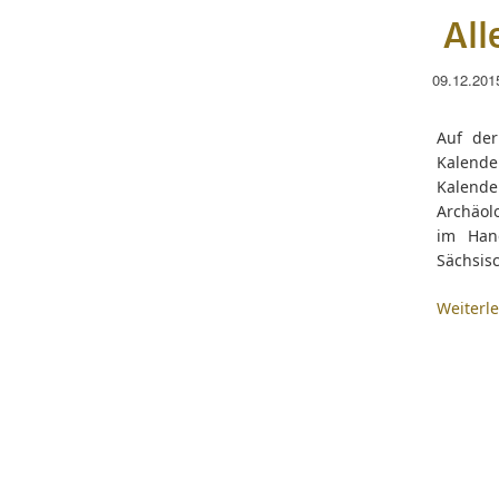
All
09.12.201
Auf der
Kalend
Kalende
Archäolo
im Hand
Sächsisc
Weiterl