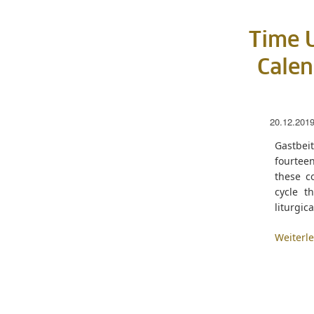
Time U
Calen
20.12.201
Gastbei
fourtee
these c
cycle t
liturgic
Weiterl