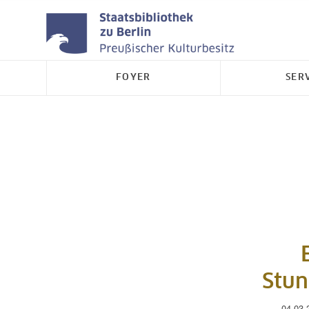
FOYER
SER
Stun
04.03.