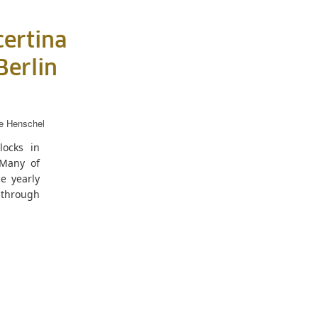
certina
Berlin
e Henschel
locks in
 Many of
e yearly
 through