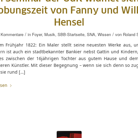
obungszeit von Fanny und Wi
Hensel
/
/
 Kommentare
in
Foyer
,
Musik
,
SBB-Startseite
,
SNA
,
Wissen
von
Roland 
 im Frühjahr 1822: Ein Maler stellt seine neuesten Werke aus, u
rn ist auch ein stadtbekannter Bankier nebst Gattin und Kindern
 es zwischen der 16jährigen Tochter aus gutem Hause und dem
lteren Künstler. Mit dieser Begegnung – wenn sie sich denn so zu
 sie rund […]
esen