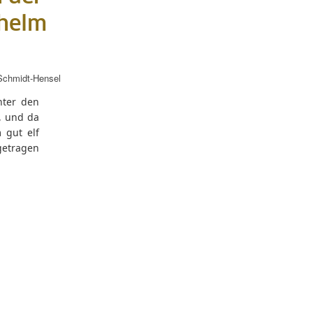
lhelm
Schmidt-Hensel
nter den
, und da
 gut elf
getragen