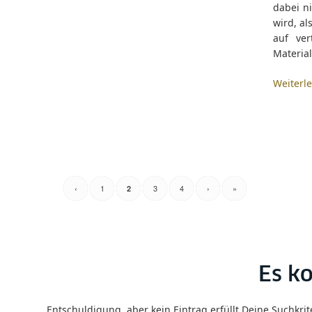
dabei ni
wird, al
auf ve
Material
Weiterl
‹
1
3
4
›
»
2
Es ko
Entschuldigung, aber kein Eintrag erfüllt Deine Suchkrit