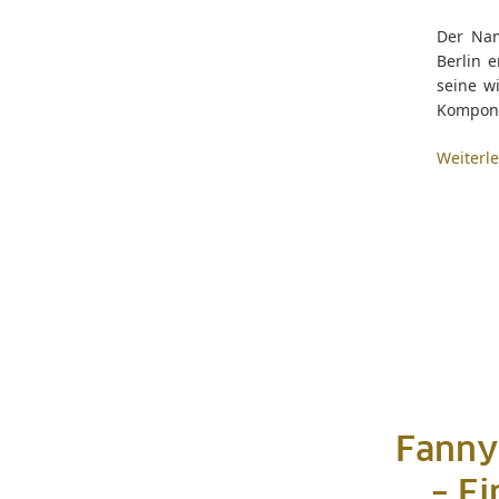
Der Nam
Berlin 
seine wi
Komponis
Weiterl
Fanny
– E