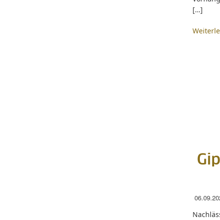
[…]
Weiterl
Gip
06.09.20
Nachläss