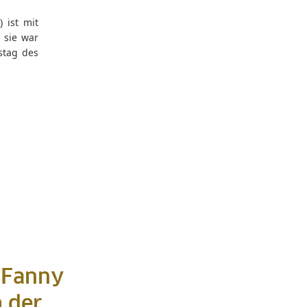
 ist mit
 sie war
stag des
 Fanny
 der