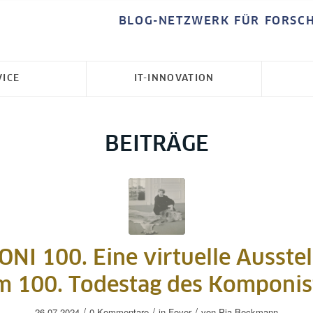
BLOG-NETZWERK FÜR FORSC
VICE
IT-INNOVATION
BEITRÄGE
NI 100. Eine virtuelle Ausste
m 100. Todestag des Komponis
/
/
/
26.07.2024
0 Kommentare
in
Foyer
von
Pia Beckmann