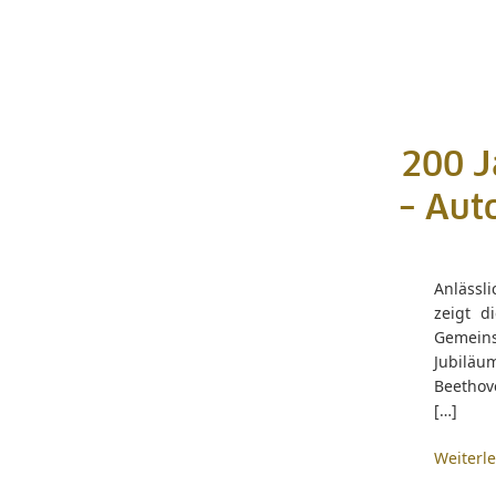
200 J
– Aut
Anlässl
zeigt d
Gemeins
Jubiläum
Beethov
[…]
Weiterl