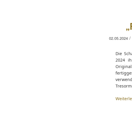
„
/
02.05.2024
Die Sch
2024 ih
Origina
fertigg
verwen
Tresorm
Weiterl