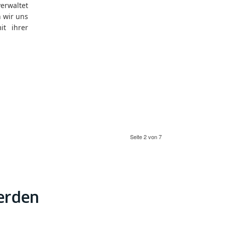
erwaltet
n wir uns
t ihrer
Seite 2 von 7
werden