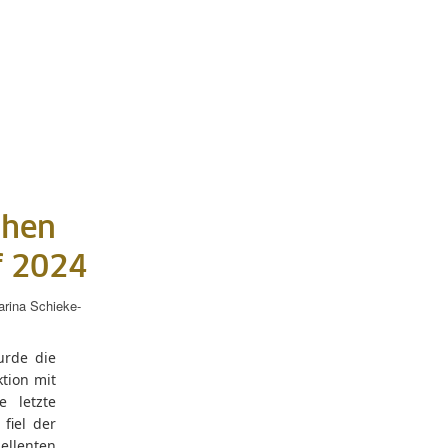
chen
f 2024
rina Schieke-
urde die
ktion mit
e letzte
fiel der
ellenten