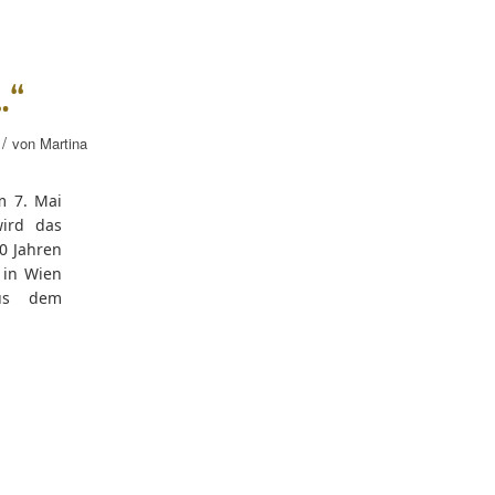
…“
/
von
Martina
m 7. Mai
wird das
0 Jahren
 in Wien
aus dem