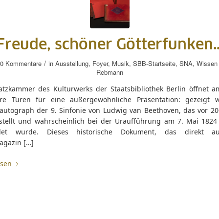
Freude, schöner Götterfunken
/
0 Kommentare
in
Ausstellung
,
Foyer
,
Musik
,
SBB-Startseite
,
SNA
,
Wissen
Rebmann
atzkammer des Kulturwerks der Staatsbibliothek Berlin öffnet a
re Türen für eine außergewöhnliche Präsentation: gezeigt 
lautograph der 9. Sinfonie von Ludwig van Beethoven, das vor 20
estellt und wahrscheinlich bei der Uraufführung am 7. Mai 1824
det wurde. Dieses historische Dokument, das direkt 
agazin […]
esen