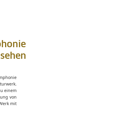
phonie
 sehen
ymphonie
turwerk.
zu einem
hrung von
Werk mit