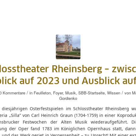
losstheater Rheinsberg – zwis
lick auf 2023 und Ausblick au
/
/
0 Kommentare
in
Feuilleton
,
Foyer
,
Musik
,
SBB-Startseite
,
Wissen
von
Ma
Gordienko
 diesjährigen Osterfestspielen im Schlosstheater Rheinsberg w
ria „Silla“ von Carl Heinrich Graun (1704-1759) in einer Koprodu
sbrucker Festwochen der Alten Musik wiederaufgeführt. Di
ung der Oper fand 1783 im Königlichen Opernhaus statt, dann 
und das Werk geriet in Vergessenheit – zu Unrecht! Mit einer exz