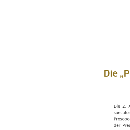
Die „
Die 2. 
saeculor
Prosopog
der Pre