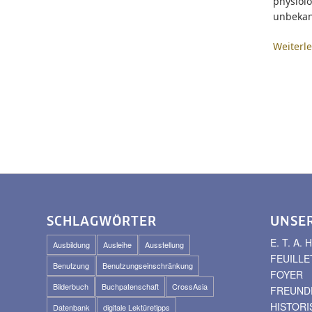
physiol
unbekan
Weiterl
SCHLAGWÖRTER
UNSE
E. T. A
Ausbildung
Ausleihe
Ausstellung
FEUILLE
Benutzung
Benutzungseinschränkung
FOYER
Bilderbuch
Buchpatenschaft
CrossAsia
FREUNDE
HISTOR
Datenbank
digitale Lektüretipps