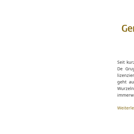
Ge
Seit ku
De Gruy
lizenzi
geht a
Wurzeln 
immerwä
Weiterl