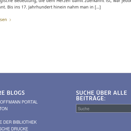
ogische Bedeutung, die dem Herzen damit zuerkannt ist, war jedo
nt. Bis ins 17. Jahrhundert hinein nahm man in […]
esen
RE BLOGS
SUCHE ÜBER ALLE
BEITRÄGE:
. HOFFMANN PORTAL
TON
 DER BIBLIOTHEK
Suche
ISCHE DRUCKE