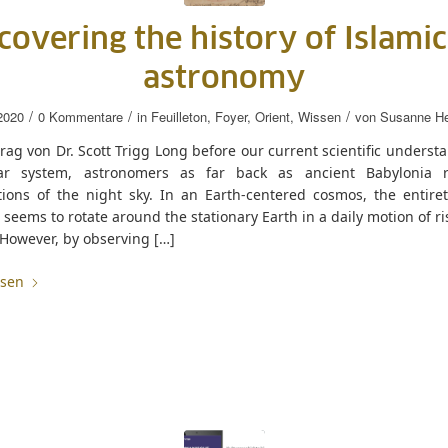
covering the history of Islamic
astronomy
/
/
/
2020
0 Kommentare
in
Feuilleton
,
Foyer
,
Orient
,
Wissen
von
Susanne He
rag von Dr. Scott Trigg Long before our current scientific underst
ar system, astronomers as far back as ancient Babylonia 
tions of the night sky. In an Earth-centered cosmos, the entiret
seems to rotate around the stationary Earth in a daily motion of r
 However, by observing […]
esen