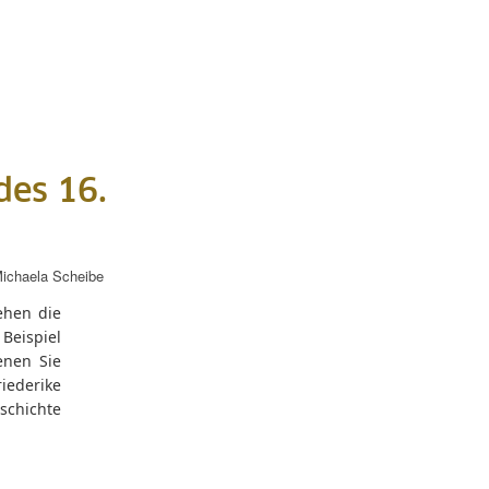
des 16.
ichaela Scheibe
ehen die
Beispiel
enen Sie
iederike
schichte