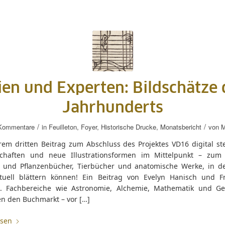
ien und Experten: Bildschätze 
Jahrhunderts
/
/
Kommentare
in
Feuilleton
,
Foyer
,
Historische Drucke
,
Monatsbericht
von
M
rem dritten Beitrag zum Abschluss des Projektes VD16 digital st
chaften und neue Illustrationsformen im Mittelpunkt – zum 
 und Pflanzenbücher, Tierbücher und anatomische Werke, in d
irtuell blättern können! Ein Beitrag von Evelyn Hanisch und Fr
h. Fachbereiche wie Astronomie, Alchemie, Mathematik und Ge
en den Buchmarkt – vor […]
esen