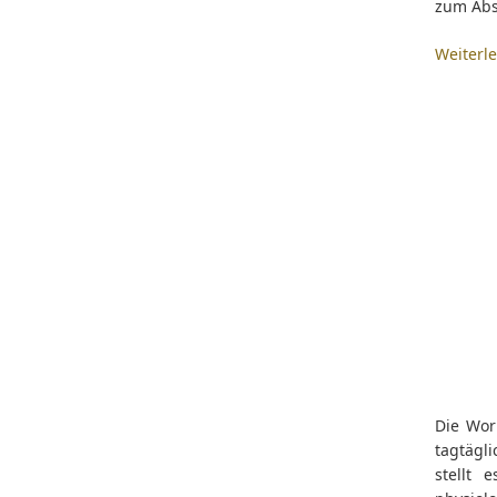
zum Abs
Weiterl
Die Wor
tagtägl
stellt 