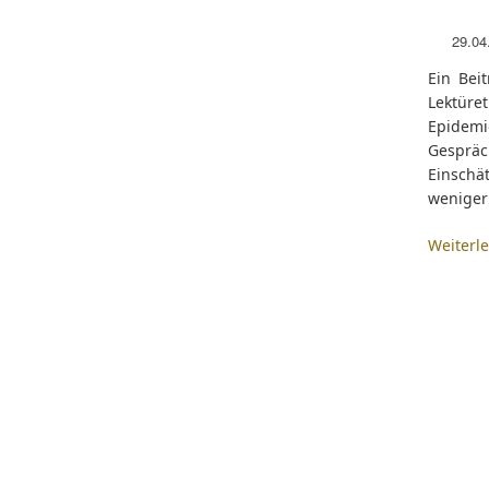
29.04
Ein Bei
Lektür
Epidem
Gesprä
Einschät
weniger
Weiterl