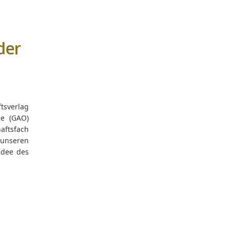
der
tsverlag
ne (GAO)
aftsfach
unseren
Idee des