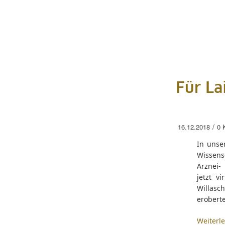
Für La
/
16.12.2018
0 
In unse
Wissens
Arznei-
jetzt v
Willasc
erobert
Weiterl