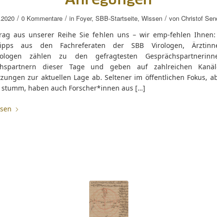
Anregungen
/
/
/
.2020
0 Kommentare
in
Foyer
,
SBB-Startseite
,
Wissen
von
Christof Sen
trag aus unserer Reihe Sie fehlen uns – wir emp-fehlen Ihnen: 
etipps aus den Fachreferaten der SBB Virologen, Ärztin
iologen zählen zu den gefragtesten Gesprächspartnerin
chspartnern dieser Tage und geben auf zahlreichen Kanäl
zungen zur aktuellen Lage ab. Seltener im öffentlichen Fokus, ab
 stumm, haben auch Forscher*innen aus […]
esen