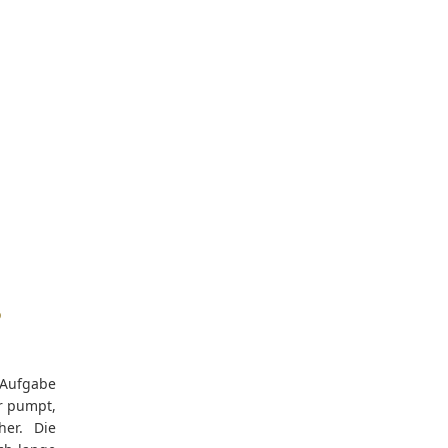
s
 Aufgabe
r pumpt,
her. Die