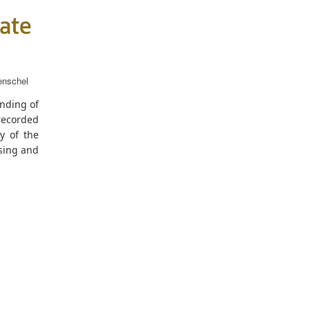
ate
nschel
anding of
recorded
y of the
ising and