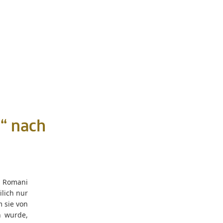
“ nach
i Romani
ilich nur
m sie von
n wurde,