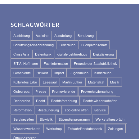
SCHLAGWÖRTER
Ausbildung
Ausleihe
Ausstellung
Benutzung
Benutzungseinschränkung
Bilderbuch
Buchpatenschaft
CrossAsia
Datenbank
digitale Lektüretipps
Digitalisierung
E.T.A. Hoffmann
Fachinformation
Freunde der Staatsbibliothek
Geschichte
Hinweis
Import
Jugendbuch
Kinderbuch
Kulturelles Erbe
Lesesaal
Martin Luther
Materialität
Musik
Osteuropa
Presse
Promovierende
Provenienzforschung
Recherche
Recht
Rechtsforschung
Rechtswissenschaften
Reformation
Restaurierung
sbb online offen
Service
Servicezeiten
Slawistik
Stipendienprogramm
Werkstattgespräch
Wissenswerkstatt
Workshop
Zeitschriftendatenbank
Zeitungen
Öffnungszeiten