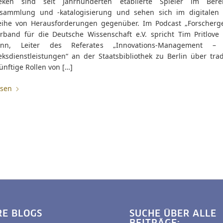
heken sind seit Jahrhunderten etablierte Spieler im Bere
sammlung und -katalogisierung und sehen sich im digitalen Z
eihe von Herausforderungen gegenüber. Im Podcast „Forscherge
verband für die Deutsche Wissenschaft e.V. spricht Tim Pritlove 
ann, Leiter des Referates „Innovations-Management – 
eksdienstleistungen“ an der Staatsbibliothek zu Berlin über trad
nftige Rollen von […]
esen
RE BLOGS
SUCHE ÜBER ALLE