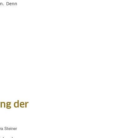
en. Denn
ung der
ra Steiner