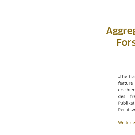
Aggreg
For
„The tra
feature
erschie
des fr
Publik
Rechtswi
Weiterl