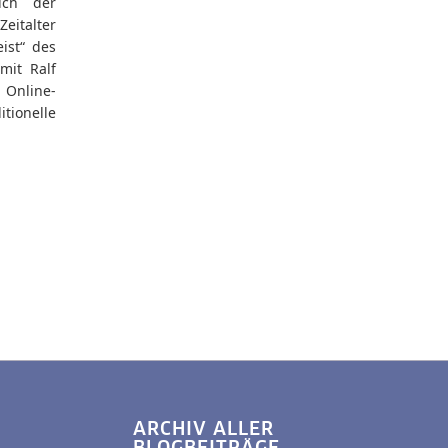
ich der
eitalter
ist“ des
mit Ralf
Online-
itionelle
ARCHIV ALLER