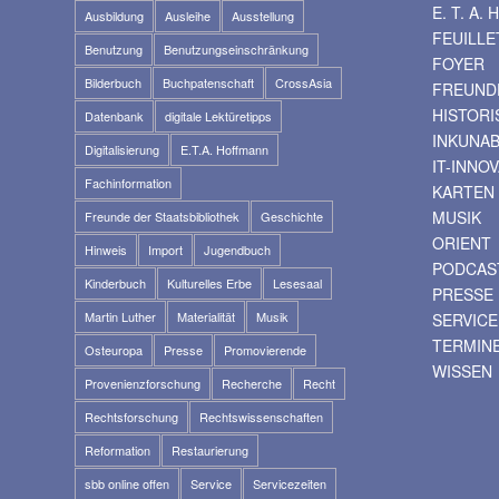
E. T. A
Ausbildung
Ausleihe
Ausstellung
FEUILLE
Benutzung
Benutzungseinschränkung
FOYER
Bilderbuch
Buchpatenschaft
CrossAsia
FREUNDE
HISTOR
Datenbank
digitale Lektüretipps
INKUNA
Digitalisierung
E.T.A. Hoffmann
IT-INNO
Fachinformation
KARTEN
MUSIK
Freunde der Staatsbibliothek
Geschichte
ORIENT
Hinweis
Import
Jugendbuch
PODCAS
Kinderbuch
Kulturelles Erbe
Lesesaal
PRESSE
Martin Luther
Materialität
Musik
SERVICE
TERMIN
Osteuropa
Presse
Promovierende
WISSEN
Provenienzforschung
Recherche
Recht
Rechtsforschung
Rechtswissenschaften
Reformation
Restaurierung
sbb online offen
Service
Servicezeiten