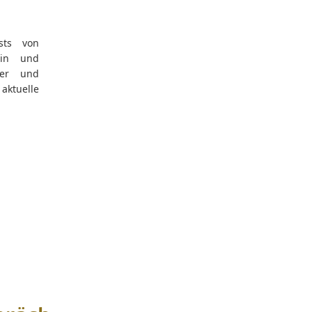
sts von
rin und
ker und
ktuelle