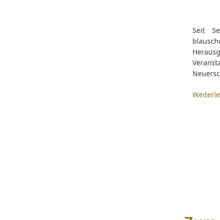
Seit S
blausc
Herausg
Verans
Neuersc
Weiterl