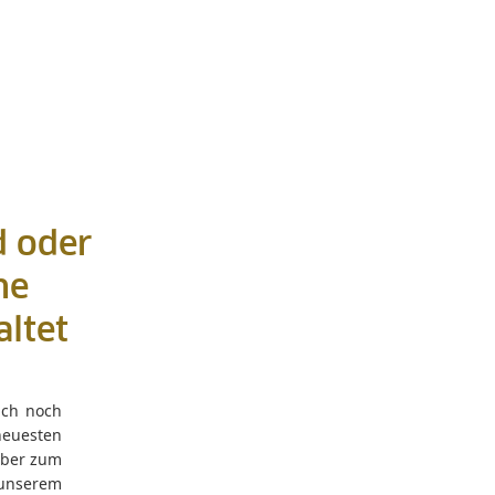
d oder
he
altet
lich noch
neuesten
Aber zum
 unserem