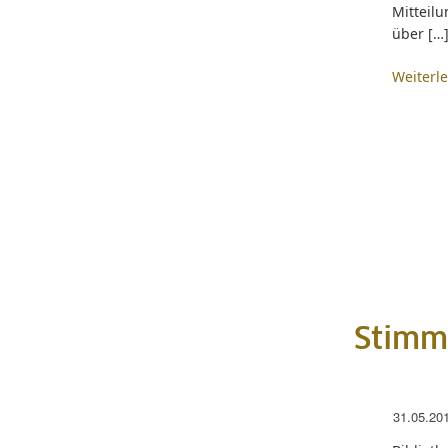
Mitteil
über […
Weiterl
Stimme
31.05.20