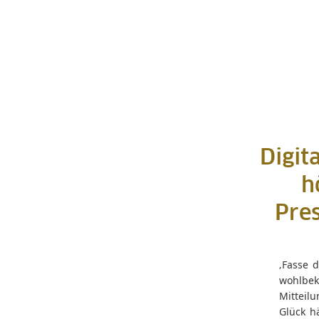
Digit
h
Pres
‚Fasse d
wohlbek
Mitteilu
Glück h