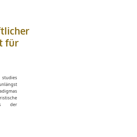
tlicher
 für
l studies
unlängst
radigmas
stische
sis der