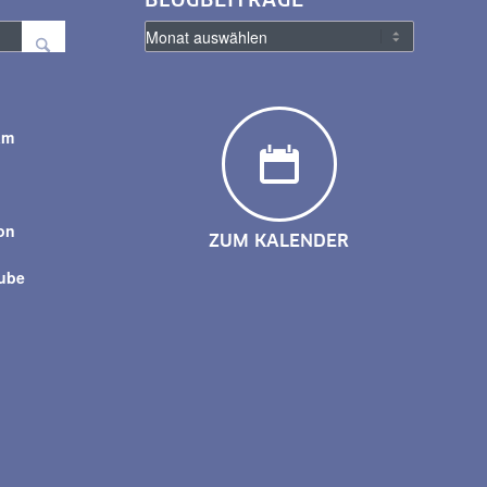
BLOGBEITRÄGE
am
y
on
ZUM KALENDER
tube