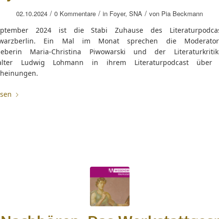
/
/
/
02.10.2024
0 Kommentare
in
Foyer
,
SNA
von
Pia Beckmann
eptember 2024 ist die Stabi Zuhause des Literaturpodca
hwarzberlin. Ein Mal im Monat sprechen die Moderato
eberin Maria-Christina Piwowarski und der Literaturkriti
talter Ludwig Lohmann in ihrem Literaturpodcast über a
heinungen.
esen