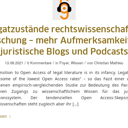
atzustände rechtswissenschaf
schung – mehr Aufmerksamkeit
juristische Blogs und Podcasts
/
/
/
13.08.2021
0 Kommentare
in
Foyer
,
Wissen
von
Christian Mathieu
nsition to Open Access of legal literature is in its infancy. Lega
 some of the lowest Open Access rates“ – so das Fazit einer 
nenen empirisch-vergleichenden Studie zur Bedeutung des Pa
eien Zugangs zu wissenschaftlichem Wissen für das juri
ationssystem. Der tendenziellen Open Access-Skep
ssenschaften steht zugleich aber ihr […]
esen