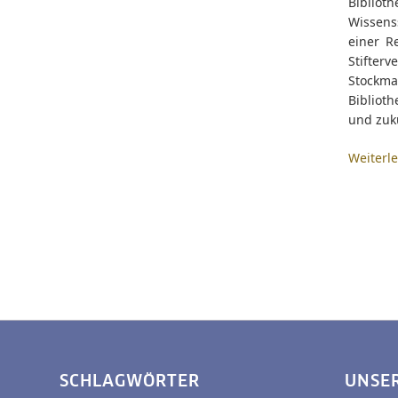
Bibliot
Wissens
einer R
Stifter
Stockm
Biblioth
und zukü
Weiterl
SCHLAGWÖRTER
UNSE