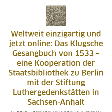
Weltweit einzigartig und
jetzt online: Das Klugsche
Gesangbuch von 1533 –
eine Kooperation der
Staatsbibliothek zu Berlin
mit der Stiftung
Luthergedenkstätten in
Sachsen-Anhalt
/
/
16.03.2022
0 Kommentare
in
Feuilleton
,
Foyer
,
Historische