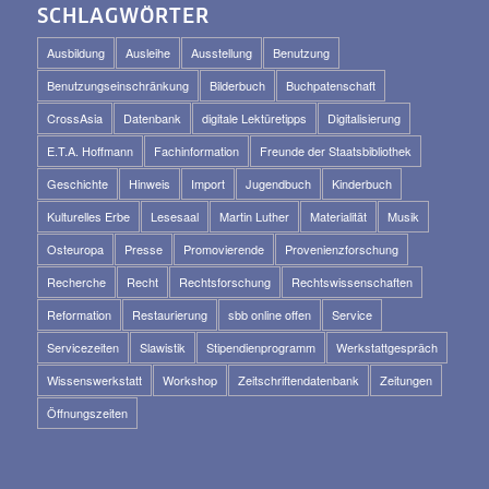
SCHLAGWÖRTER
Ausbildung
Ausleihe
Ausstellung
Benutzung
Benutzungseinschränkung
Bilderbuch
Buchpatenschaft
CrossAsia
Datenbank
digitale Lektüretipps
Digitalisierung
E.T.A. Hoffmann
Fachinformation
Freunde der Staatsbibliothek
Geschichte
Hinweis
Import
Jugendbuch
Kinderbuch
Kulturelles Erbe
Lesesaal
Martin Luther
Materialität
Musik
Osteuropa
Presse
Promovierende
Provenienzforschung
Recherche
Recht
Rechtsforschung
Rechtswissenschaften
Reformation
Restaurierung
sbb online offen
Service
Servicezeiten
Slawistik
Stipendienprogramm
Werkstattgespräch
Wissenswerkstatt
Workshop
Zeitschriftendatenbank
Zeitungen
Öffnungszeiten