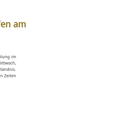
fen am
ilung im
ttwoch,
tändnis.
en Zeiten