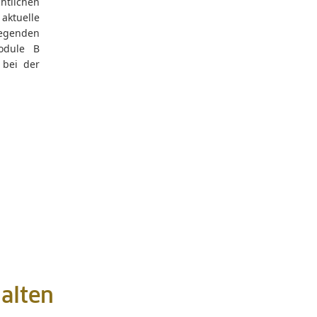
htlichen
aktuelle
egenden
odule B
 bei der
alten