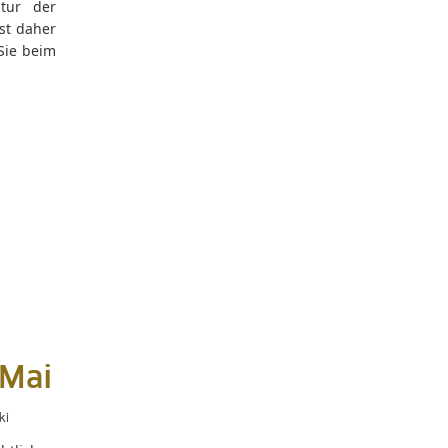
atur der
st daher
Sie beim
 Mai
ki