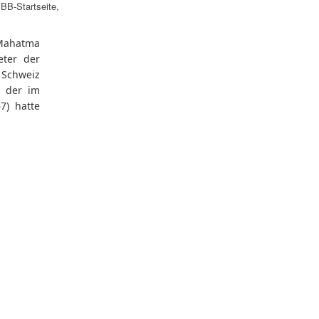
BB-Startseite
,
Mahatma
eter der
 Schweiz
, der im
7) hatte