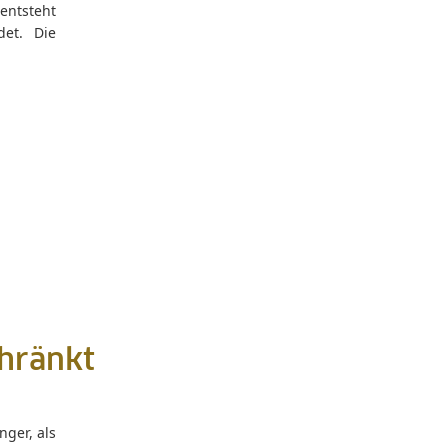
entsteht
et. Die
chränkt
ger, als