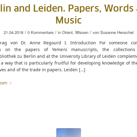
lin and Leiden. Papers, Words
Music
/
/
/
21.04.2018
0 Kommentare
in
Orient
,
Wissen
von
Susanne Henschel
trag von Dr. Anne Regourd I. Introduction For someone co
ch on the papers of Yemeni manuscripts, the collections
bliothek zu Berlin and at the University Library of Leiden comple
 a way that is particularly fruitful for developing knowledge of t
es and of the trade in papers. Leiden […]
esen