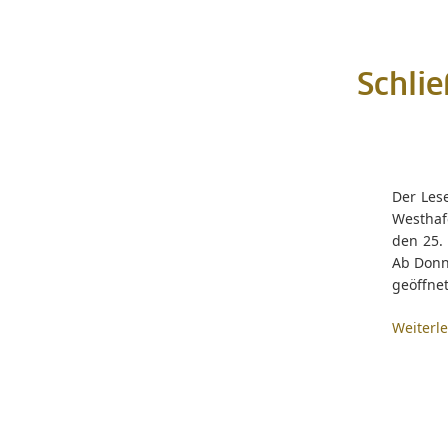
Schli
Der Les
Westhaf
den 25. 
Ab Donne
geöffnet
Weiterl