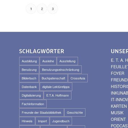
2
3
1
SCHLAGWÖRTER
UNSE
E. T. A
Ausbildung
Ausleihe
Ausstellung
FEUILLE
Benutzung
Benutzungseinschränkung
FOYER
Bilderbuch
Buchpatenschaft
CrossAsia
FREUNDE
HISTOR
Datenbank
digitale Lektüretipps
INKUNA
Digitalisierung
E.T.A. Hoffmann
IT-INNO
Fachinformation
KARTEN
MUSIK
Freunde der Staatsbibliothek
Geschichte
ORIENT
Hinweis
Import
Jugendbuch
PODCAS