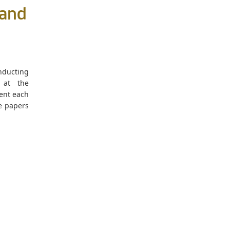
 and
nducting
 at the
ment each
he papers