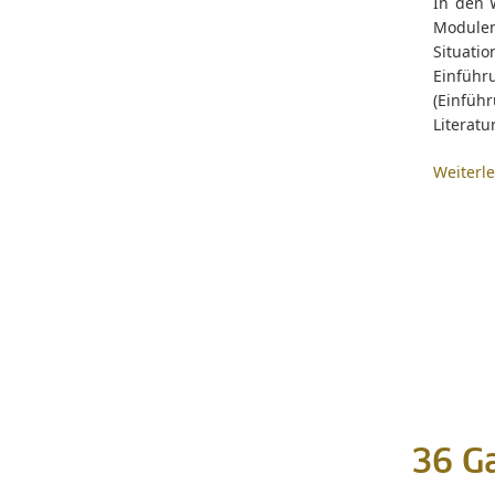
In den 
Modulen
Situat
Einfüh
(Einfüh
Literatu
Weiterl
36 G