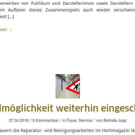
nwirken von Publikum und Darstellerinnen sowie Darstellern 
im Auflösen dieses Zusammenspiels auch wieder verschwind
keit […]
esen
lmöglichkeit weiterhin einges
/
/
/
27.04.2018
0 Kommentare
in
Foyer
,
Service
von
Belinda Jopp
dauern die Reparatur- und Reinigungsarbeiten im Hochmagazin län