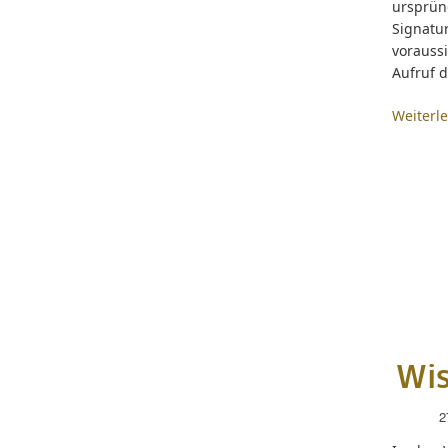
ursprün
Signatu
voraussi
Aufruf d
Weiterl
Wis
2