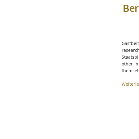
Ber
Gastbei
resear
Staatsbi
other in
themselv
Weiterl