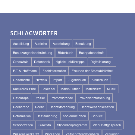
SCHLAGWÖRTER
Ausbildung
Ausleihe
Ausstellung
Benutzung
Benutzungseinschränkung
Bilderbuch
Buchpatenschaft
CrossAsia
Datenbank
digitale Lektüretipps
Digitalisierung
E.T.A. Hoffmann
Fachinformation
Freunde der Staatsbibliothek
Geschichte
Hinweis
Import
Jugendbuch
Kinderbuch
Kulturelles Erbe
Lesesaal
Martin Luther
Materialität
Musik
Osteuropa
Presse
Promovierende
Provenienzforschung
Recherche
Recht
Rechtsforschung
Rechtswissenschaften
Reformation
Restaurierung
sbb online offen
Service
Servicezeiten
Slawistik
Stipendienprogramm
Werkstattgespräch
Wissenswerkstatt
Workshop
Zeitschriftendatenbank
Zeitungen