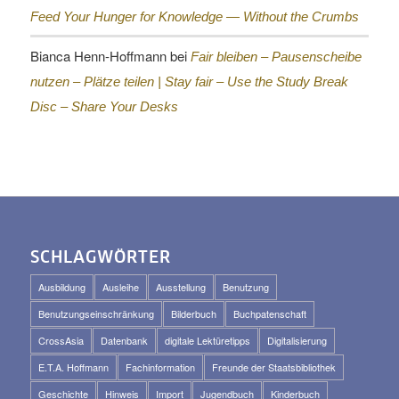
Feed Your Hunger for Knowledge — Without the Crumbs
Bianca Henn-Hoffmann
bei
Fair bleiben – Pausenscheibe
nutzen – Plätze teilen |
Stay fair – Use the Study Break
Disc – Share Your Desks
SCHLAGWÖRTER
Ausbildung
Ausleihe
Ausstellung
Benutzung
Benutzungseinschränkung
Bilderbuch
Buchpatenschaft
CrossAsia
Datenbank
digitale Lektüretipps
Digitalisierung
E.T.A. Hoffmann
Fachinformation
Freunde der Staatsbibliothek
Geschichte
Hinweis
Import
Jugendbuch
Kinderbuch