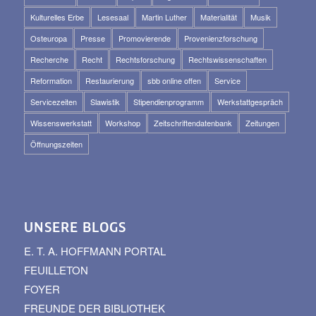
Kulturelles Erbe
Lesesaal
Martin Luther
Materialität
Musik
Osteuropa
Presse
Promovierende
Provenienzforschung
Recherche
Recht
Rechtsforschung
Rechtswissenschaften
Reformation
Restaurierung
sbb online offen
Service
Servicezeiten
Slawistik
Stipendienprogramm
Werkstattgespräch
Wissenswerkstatt
Workshop
Zeitschriftendatenbank
Zeitungen
Öffnungszeiten
UNSERE BLOGS
E. T. A. HOFFMANN PORTAL
FEUILLETON
FOYER
FREUNDE DER BIBLIOTHEK